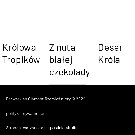
Królowa
Z nutą
Deser
Tropików
białej
Króla
czekolady
Browar Jan Olbracht Rzemieślniczy © 2024
polityka prywatności
Strona stworzona przez
paralela.studio