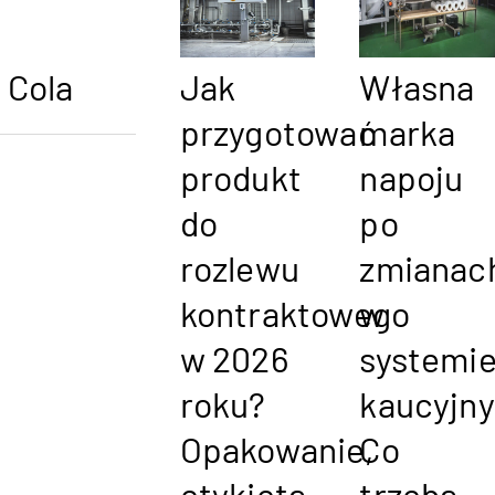
Cola
Jak
Własna
przygotować
marka
produkt
napoju
do
po
rozlewu
zmianac
kontraktowego
w
w 2026
systemi
roku?
kaucyjn
Opakowanie,
Co