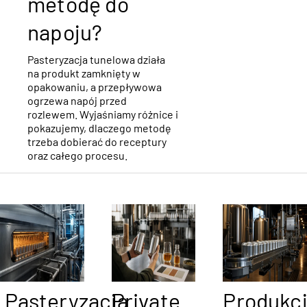
metodę do
napoju?
Pasteryzacja tunelowa działa
na produkt zamknięty w
opakowaniu, a przepływowa
ogrzewa napój przed
rozlewem. Wyjaśniamy różnice i
pokazujemy, dlaczego metodę
Read
trzeba dobierać do receptury
article
oraz całego procesu.
Read
article
Pasteryzacja
Private
Produkc