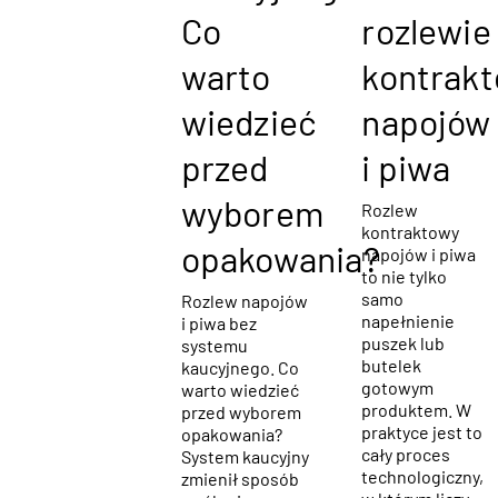
Co
rozlewie
warto
kontrak
wiedzieć
napojów
przed
i piwa
wyborem
Rozlew
kontraktowy
opakowania?
napojów i piwa
to nie tylko
samo
Rozlew napojów
napełnienie
i piwa bez
puszek lub
systemu
butelek
kaucyjnego. Co
gotowym
warto wiedzieć
produktem. W
przed wyborem
praktyce jest to
opakowania?
cały proces
System kaucyjny
technologiczny,
zmienił sposób