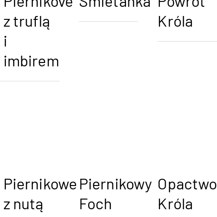
Piernikove
Śmietanka
Powrót
z truflą
Króla
i
imbirem
Piernikowe
Piernikowy
Opactw
z nutą
Foch
Króla