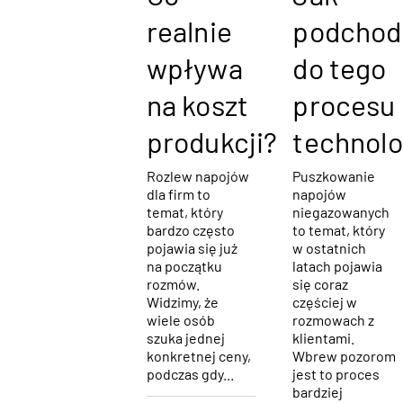
realnie
podchod
wpływa
do tego
na koszt
procesu
produkcji?
technolo
Rozlew napojów
Puszkowanie
dla firm to
napojów
temat, który
niegazowanych
bardzo często
to temat, który
pojawia się już
w ostatnich
na początku
latach pojawia
rozmów.
się coraz
Widzimy, że
częściej w
wiele osób
rozmowach z
szuka jednej
klientami.
konkretnej ceny,
Wbrew pozorom
podczas gdy...
jest to proces
bardziej