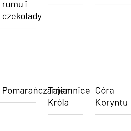
rumu i
czekolady
Pomarańczarnia
Tajemnice
Córa
Króla
Koryntu