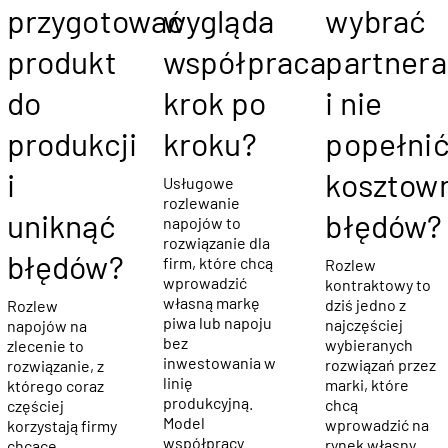
przygotować
wygląda
wybrać
produkt
współpraca
partnera
do
krok po
i nie
produkcji
kroku?
popełni
i
kosztow
Usługowe
rozlewanie
uniknąć
błędów?
napojów to
rozwiązanie dla
błędów?
firm, które chcą
Rozlew
wprowadzić
kontraktowy to
własną markę
dziś jedno z
Rozlew
piwa lub napoju
najczęściej
napojów na
bez
wybieranych
zlecenie to
inwestowania w
rozwiązań przez
rozwiązanie, z
linię
marki, które
którego coraz
produkcyjną.
chcą
częściej
Model
wprowadzić na
korzystają firmy
współpracy
rynek własny
chcące