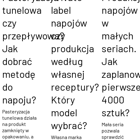
tunelowa
label
napojów
czy
napojów
w
przepływowa?
czy
małych
Jak
produkcja
seriach.
dobrać
według
Jak
metodę
własnej
zaplano
do
receptury?
pierwsz
napoju?
Który
4000
model
sztuk?
Pasteryzacja
tunelowa działa
wybrać?
na produkt
Mała seria
zamknięty w
pozwala
opakowaniu, a
sprawdzić
Własna marka