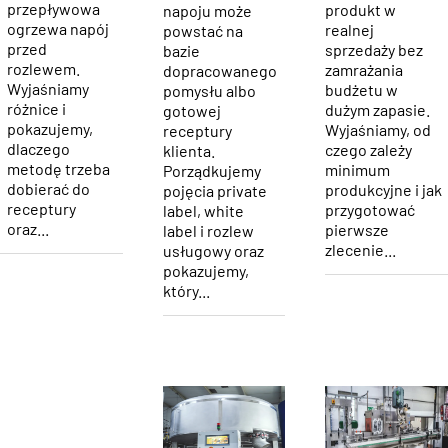
przepływowa
produkt w
napoju może
ogrzewa napój
realnej
powstać na
przed
sprzedaży bez
bazie
rozlewem.
zamrażania
dopracowanego
Wyjaśniamy
budżetu w
pomysłu albo
różnice i
dużym zapasie.
gotowej
pokazujemy,
Wyjaśniamy, od
receptury
dlaczego
czego zależy
klienta.
metodę trzeba
minimum
Porządkujemy
dobierać do
produkcyjne i jak
pojęcia private
receptury
przygotować
label, white
oraz...
pierwsze
label i rozlew
zlecenie...
usługowy oraz
pokazujemy,
który...