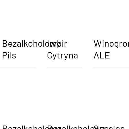
Bezalkoholowy
Imbir
Winogro
Pils
Cytryna
ALE