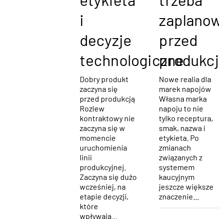
etykieta
trzeba
i
zaplano
decyzje
przed
technologiczne
produkc
Dobry produkt
Nowe realia dla
zaczyna się
marek napojów
przed produkcją
Własna marka
Rozlew
napoju to nie
kontraktowy nie
tylko receptura,
zaczyna się w
smak, nazwa i
momencie
etykieta. Po
uruchomienia
zmianach
linii
związanych z
produkcyjnej.
systemem
Zaczyna się dużo
kaucyjnym
wcześniej, na
jeszcze większe
etapie decyzji,
znaczenie...
które
wpływają...