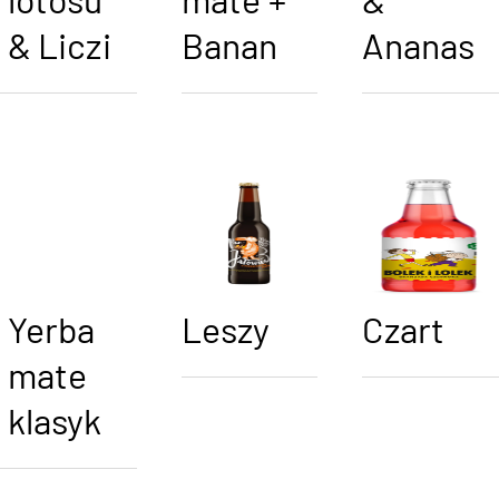
lotosu
mate +
&
& Liczi
Banan
Ananas
Yerba
Leszy
Czart
mate
klasyk