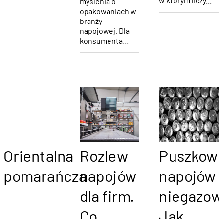
w którym liczy...
myślenia o
opakowaniach w
branży
napojowej. Dla
konsumenta...
Orientalna
Rozlew
Puszkow
pomarańcza
napojów
napojów
dla firm.
niegazo
Co
Jak