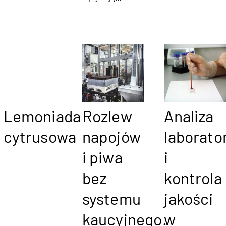
Lemoniada
Rozlew
Analiza
cytrusowa
napojów
laborato
i piwa
i
bez
kontrola
systemu
jakości
kaucyjnego.
w