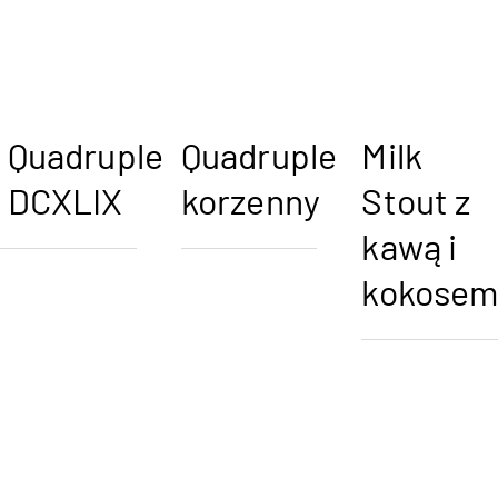
Quadruple
Quadruple
Milk
DCXLIX
korzenny
Stout z
kawą i
kokose