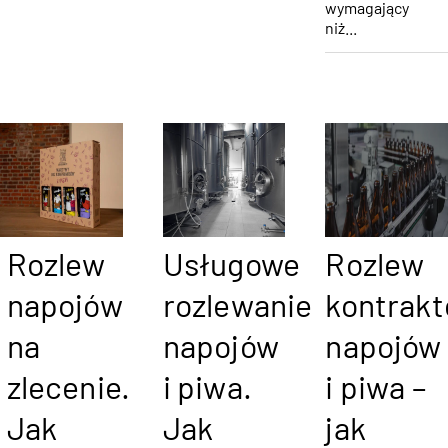
wymagający
niż...
Rozlew
Usługowe
Rozlew
napojów
rozlewanie
kontrak
na
napojów
napojów
zlecenie.
i piwa.
i piwa –
Jak
Jak
jak