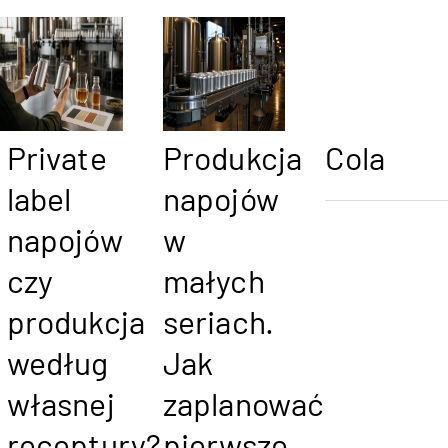
Private
Produkcja
Cola
label
napojów
napojów
w
czy
małych
produkcja
seriach.
według
Jak
własnej
zaplanować