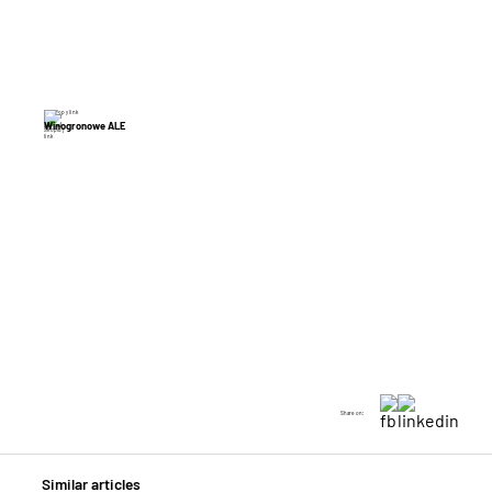
Copy link
Winogronowe ALE
Share on:
Similar articles