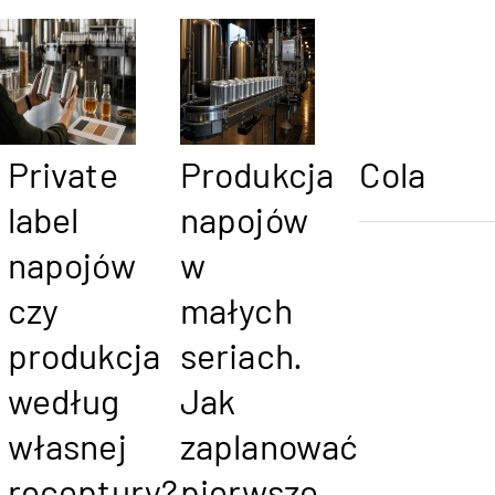
Private
Produkcja
Cola
label
napojów
napojów
w
czy
małych
produkcja
seriach.
według
Jak
własnej
zaplanować