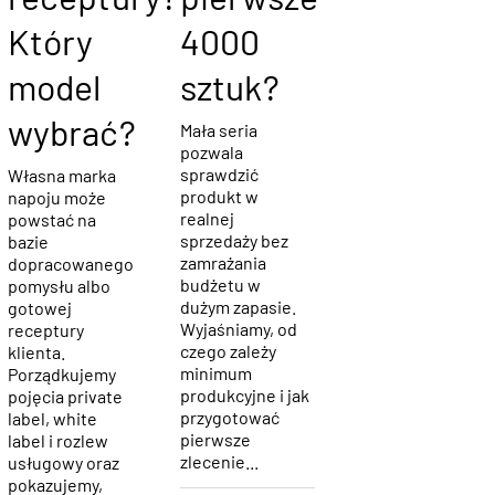
receptury?
pierwsze
Który
4000
model
sztuk?
wybrać?
Mała seria
pozwala
sprawdzić
Własna marka
produkt w
napoju może
realnej
powstać na
sprzedaży bez
bazie
zamrażania
dopracowanego
budżetu w
pomysłu albo
dużym zapasie.
gotowej
Wyjaśniamy, od
receptury
czego zależy
klienta.
minimum
Porządkujemy
produkcyjne i jak
pojęcia private
przygotować
label, white
pierwsze
label i rozlew
zlecenie...
usługowy oraz
pokazujemy,