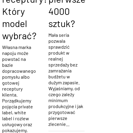
receptury?
pierwsze
Który
4000
model
sztuk?
wybrać?
Mała seria
pozwala
sprawdzić
Własna marka
produkt w
napoju może
realnej
powstać na
sprzedaży bez
bazie
zamrażania
dopracowanego
budżetu w
pomysłu albo
dużym zapasie.
gotowej
Wyjaśniamy, od
receptury
czego zależy
klienta.
minimum
Porządkujemy
produkcyjne i jak
pojęcia private
przygotować
label, white
pierwsze
label i rozlew
zlecenie...
usługowy oraz
pokazujemy,